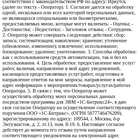
соответствии с законодательством РФ по адресу: Иркутск
(далее по тексту - Оператор). 1. Согласие дается на обработку
одной, нескольких или всех категорий персональных данных,
не являющихся специальными или биометрическими,
предоставляемых мною, которые могут включать: - Оценка; -
Достоинства; - Недостатки; - Заголовок отзыва; - Сотрудник.
2. Оператор может совершать следующие действия: сбор;
запись; систематизация; накопление; хранение; уточнение
(обновление, изменение); извлечение; использование;
блокирование; удаление; уничтожение. 3. Способы обработки:
как с использованием средств автоматизации, так и без их
использования. 4. Цель обработки: предоставление мне услуг/
работ, включая, направление в мой адрес уведомлений,
касающихся предоставляемых услуг/работ, подготовка и
направление ответов на мои запросы, направление в мой
адрес информации о мероприятиях/товарах/услугах/работах
Оператора. 5. В связи с тем, что Оператор может
осуществлять обработку моих персональных данных
посредством программы для ЭВМ «1С-Битрикс24», я даю
свое согласие Оператору на осуществление соответствующего
поручения ООО «1С-Битрикс», (ОГРН 5077746476209),
зарегистрированному по адресу: 109544, г. Москва, б-р
Энтузиастов, д. 2, эт.13, пом. 8-19. 6. Настоящее согласие
действует до момента его отзыва путем направления
соответствующего уведомления на электронный адрес