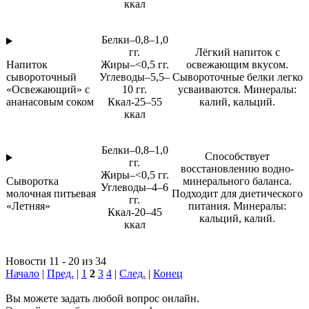
ккал
Белки–0,8–1,0
гг.
Лёгкий напиток с
Напиток
Жиры–<0,5 гг.
освежающим вкусом.
сывороточный
Углеводы–5,5–
Сывороточные белки легко
«Освежающий» с
10 гг.
усваиваются. Минералы:
ананасовым соком
Ккал-25–55
калий, кальций.
ккал
Белки–0,8–1,0
Способствует
гг.
восстановлению водно-
Жиры–<0,5 гг.
Сыворотка
минерального баланса.
Углеводы–4–6
молочная питьевая
Подходит для диетического
гг.
«Летняя»
питания. Минералы:
Ккал-20–45
кальций, калий.
ккал
Новости 11 - 20 из 34
Начало
|
Пред.
|
1
2
3
4
|
След.
|
Конец
Вы можете задать любой вопрос онлайн.