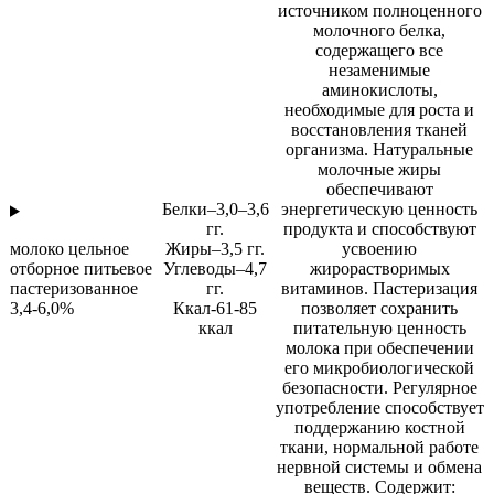
источником полноценного
молочного белка,
содержащего все
незаменимые
аминокислоты,
необходимые для роста и
восстановления тканей
организма. Натуральные
молочные жиры
обеспечивают
Белки–3,0–3,6
энергетическую ценность
гг.
продукта и способствуют
молоко цельное
Жиры–3,5 гг.
усвоению
отборное питьевое
Углеводы–4,7
жирорастворимых
пастеризованное
гг.
витаминов. Пастеризация
3,4-6,0%
Ккал-61-85
позволяет сохранить
ккал
питательную ценность
молока при обеспечении
его микробиологической
безопасности. Регулярное
употребление способствует
поддержанию костной
ткани, нормальной работе
нервной системы и обмена
веществ. Содержит: