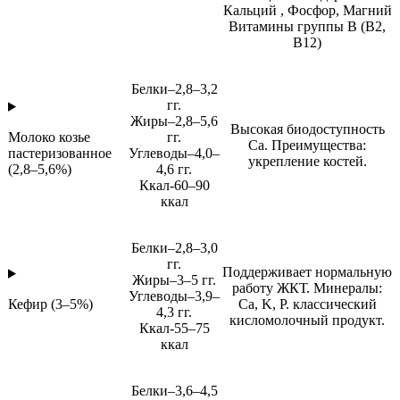
Кальций , Фосфор, Магний
Витамины группы B (B2,
B12)
Белки–2,8–3,2
гг.
Жиры–2,8–5,6
Высокая биодоступность
Молоко козье
гг.
Ca. Преимущества:
пастеризованное
Углеводы–4,0–
укрепление костей.
(2,8–5,6%)
4,6 гг.
Ккал-60–90
ккал
Белки–2,8–3,0
гг.
Поддерживает нормальную
Жиры–3–5 гг.
работу ЖКТ. Минералы:
Углеводы–3,9–
Кефир (3–5%)
Ca, K, P. классический
4,3 гг.
кисломолочный продукт.
Ккал-55–75
ккал
Белки–3,6–4,5