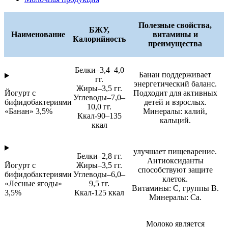
Полезные свойства,
БЖУ,
Наименование
витамины и
Калорийность
преимущества
Белки–3,4–4,0
Банан поддерживает
гг.
энергетический баланс.
Жиры–3,5 гг.
Йогурт с
Подходит для активных
Углеводы–7,0–
бифидобактериями
детей и взрослых.
10,0 гг.
«Банан» 3,5%
Минералы: калий,
Ккал-90–135
кальций.
ккал
улучшает пищеварение.
Белки–2,8 гг.
Антиоксиданты
Йогурт с
Жиры–3,5 гг.
способствуют защите
бифидобактериями
Углеводы–6,0–
клеток.
«Лесные ягоды»
9,5 гг.
Витамины: C, группы B.
3,5%
Ккал-125 ккал
Минералы: Ca.
Молоко является