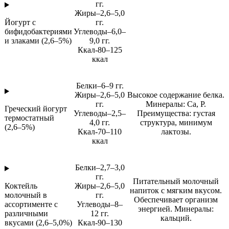
гг.
Жиры–2,6–5,0
Йогурт с
гг.
бифидобактериями
Углеводы–6,0–
и злаками (2,6–5%)
9,0 гг.
Ккал-80–125
ккал
Белки–6–9 гг.
Жиры–2,6–5,0
Высокое содержание белка.
гг.
Минералы: Ca, P.
Греческий йогурт
Углеводы–2,5–
Преимущества: густая
термостатный
4,0 гг.
структура, минимум
(2,6–5%)
Ккал-70–110
лактозы.
ккал
Белки–2,7–3,0
гг.
Питательный молочный
Коктейль
Жиры–2,6–5,0
напиток с мягким вкусом.
молочный в
гг.
Обеспечивает организм
ассортименте с
Углеводы–8–
энергией. Минералы:
различными
12 гг.
кальций.
вкусами (2,6–5,0%)
Ккал-90–130