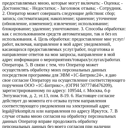
предоставляемых мною, которые могут включать: - Оценка; -
Достоинства; - Недостатки; - Заголовок отзыва; - Сотрудник.
2. Оператор может совершать следующие действия: сбор;
запись; систематизация; накопление; хранение; уточнение
(обновление, изменение); извлечение; использование;
блокирование; удаление; уничтожение. 3. Способы обработки:
как с использованием средств автоматизации, так и без их
использования. 4. Цель обработки: предоставление мне услуг/
работ, включая, направление в мой адрес уведомлений,
касающихся предоставляемых услуг/работ, подготовка и
направление ответов на мои запросы, направление в мой
адрес информации о мероприятиях/товарах/услугах/работах
Оператора. 5. В связи с тем, что Оператор может
осуществлять обработку моих персональных данных
посредством программы для ЭВМ «1С-Битрикс24», я даю
свое согласие Оператору на осуществление соответствующего
поручения ООО «1С-Битрикс», (ОГРН 5077746476209),
зарегистрированному по адресу: 109544, г. Москва, б-р
Энтузиастов, д. 2, эт.13, пом. 8-19. 6. Настоящее согласие
действует до момента его отзыва путем направления
соответствующего уведомления на электронный адрес
legal@irkompit.ru или направления по адресу Иркутск. 7. В
случае отзыва мною согласия на обработку персональных
данных Оператор вправе продолжить обработку
персональных данных без моего согласия при наличии