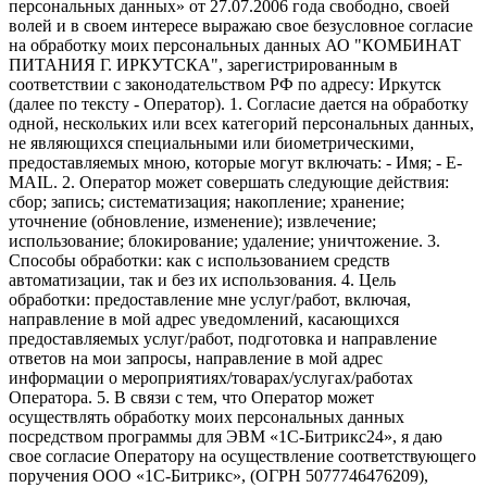
персональных данных» от 27.07.2006 года свободно, своей
волей и в своем интересе выражаю свое безусловное согласие
на обработку моих персональных данных АО "КОМБИНАТ
ПИТАНИЯ Г. ИРКУТСКА", зарегистрированным в
соответствии с законодательством РФ по адресу: Иркутск
(далее по тексту - Оператор). 1. Согласие дается на обработку
одной, нескольких или всех категорий персональных данных,
не являющихся специальными или биометрическими,
предоставляемых мною, которые могут включать: - Имя; - E-
MAIL. 2. Оператор может совершать следующие действия:
сбор; запись; систематизация; накопление; хранение;
уточнение (обновление, изменение); извлечение;
использование; блокирование; удаление; уничтожение. 3.
Способы обработки: как с использованием средств
автоматизации, так и без их использования. 4. Цель
обработки: предоставление мне услуг/работ, включая,
направление в мой адрес уведомлений, касающихся
предоставляемых услуг/работ, подготовка и направление
ответов на мои запросы, направление в мой адрес
информации о мероприятиях/товарах/услугах/работах
Оператора. 5. В связи с тем, что Оператор может
осуществлять обработку моих персональных данных
посредством программы для ЭВМ «1С-Битрикс24», я даю
свое согласие Оператору на осуществление соответствующего
поручения ООО «1С-Битрикс», (ОГРН 5077746476209),